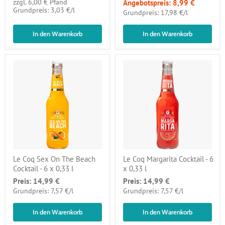
zzgl. 6,00 € Pfand
Angebotspreis:
8,99 €
pro
Grundpreis: 3,03 €
/
l
pro
Grundpreis: 17,98 €
/
l
In den Warenkorb
In den Warenkorb
Le Coq Sex On The Beach
Le Coq Margarita Cocktail - 6
Cocktail - 6 x 0,33 l
x 0,33 l
Preis:
14,99 €
Preis:
14,99 €
pro
pro
Grundpreis: 7,57 €
/
l
Grundpreis: 7,57 €
/
l
In den Warenkorb
In den Warenkorb