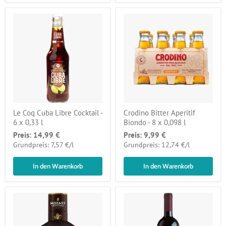
Le Coq Cuba Libre Cocktail -
Crodino Bitter Aperitif
6 x 0,33 l
Biondo - 8 x 0,098 l
Preis:
14,99 €
Preis:
9,99 €
pro
pro
Grundpreis: 7,57 €
/
l
Grundpreis: 12,74 €
/
l
In den Warenkorb
In den Warenkorb