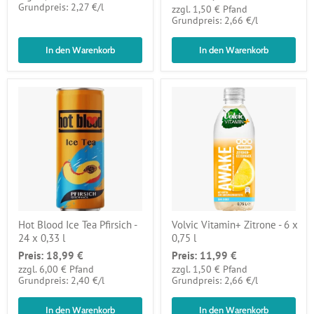
pro
Grundpreis: 2,27 €
/
l
zzgl. 1,50 € Pfand
pro
Grundpreis: 2,66 €
/
l
In den Warenkorb
In den Warenkorb
Hot Blood Ice Tea Pfirsich -
Volvic Vitamin+ Zitrone - 6 x
24 x 0,33 l
0,75 l
Preis:
18,99 €
Preis:
11,99 €
zzgl. 6,00 € Pfand
zzgl. 1,50 € Pfand
pro
pro
Grundpreis: 2,40 €
/
l
Grundpreis: 2,66 €
/
l
In den Warenkorb
In den Warenkorb