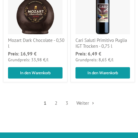
Mozart Dark Chocolate - 0,50
Cari Saluti Primitivo Puglia
l
IGT Trocken - 0,75 l
Preis:
16,99 €
Preis:
6,49 €
pro
pro
Grundpreis: 33,98 €
/
l
Grundpreis: 8,65 €
/
l
In den Warenkorb
In den Warenkorb
1
2
3
Weiter