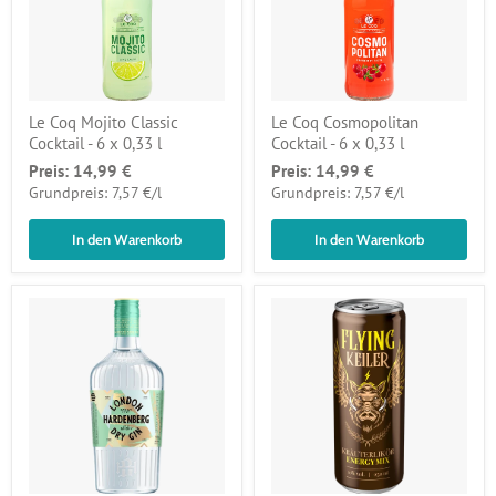
Le Coq Mojito Classic
Le Coq Cosmopolitan
Cocktail - 6 x 0,33 l
Cocktail - 6 x 0,33 l
Preis:
14,99 €
Preis:
14,99 €
pro
pro
Grundpreis: 7,57 €
/
l
Grundpreis: 7,57 €
/
l
In den Warenkorb
In den Warenkorb