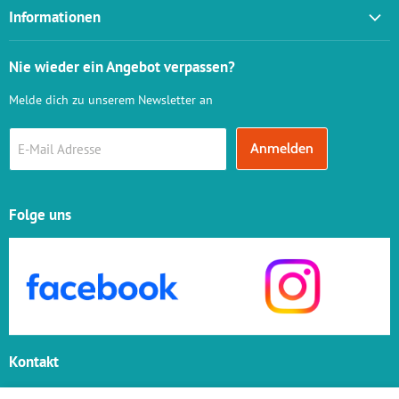
Informationen
Versandinformationen
Nie wieder ein Angebot verpassen?
AGB
Melde dich zu unserem Newsletter an
Widerrufsbelehrung
Vertrag widerrufen
Anmelden
E-Mail Adresse
Datenschutz
Impressum
Online - Streitbeilegung
Folge uns
Verkauf von alkoholischen Produkten
Kontakt
Zisch GmbH