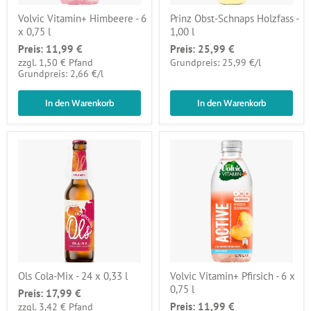
Volvic Vitamin+ Himbeere - 6
Prinz Obst-Schnaps Holzfass -
x 0,75 l
1,00 l
Preis:
11,99 €
Preis:
25,99 €
pro
zzgl. 1,50 € Pfand
Grundpreis: 25,99 €
/
l
pro
Grundpreis: 2,66 €
/
l
In den Warenkorb
In den Warenkorb
Ols Cola-Mix - 24 x 0,33 l
Volvic Vitamin+ Pfirsich - 6 x
0,75 l
Preis:
17,99 €
Preis:
11,99 €
zzgl. 3,42 € Pfand