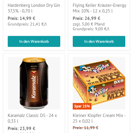
Hardenberg London Dry Gin
Flying Keiler Kräuter-Energy
37,5% - 0,70 l
Mix 10% - 12 x 0,25 l
Preis:
14,99 €
Preis:
26,99 €
pro
Grundpreis: 21,41 €
/
l
zzgl. 3,00 € Pfand
pro
Grundpreis: 9,00 €
/
l
In den Warenkorb
In den Warenkorb
Spar
25
%
Karamalz Classic DS - 24 x
Kleiner Klopfer Cream Mix -
0,33 l
25 x 0,02 l
Preis:
11,99 €
Preis:
23,99 €