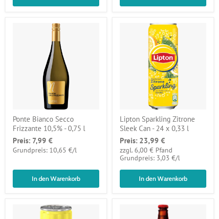
Ponte Bianco Secco
Lipton Sparkling Zitrone
Frizzante 10,5% - 0,75 l
Sleek Can - 24 x 0,33 l
Preis:
7,99 €
Preis:
23,99 €
pro
Grundpreis: 10,65 €
/
l
zzgl. 6,00 € Pfand
pro
Grundpreis: 3,03 €
/
l
In den Warenkorb
In den Warenkorb