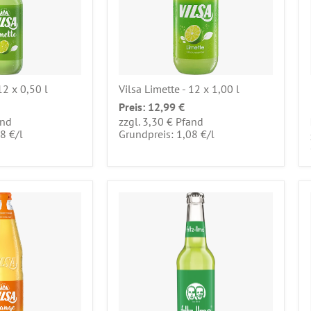
12 x 0,50 l
Vilsa Limette - 12 x 1,00 l
Preis:
12,99 €
and
zzgl. 3,30 € Pfand
pro
pro
58 €
/
l
Grundpreis: 1,08 €
/
l