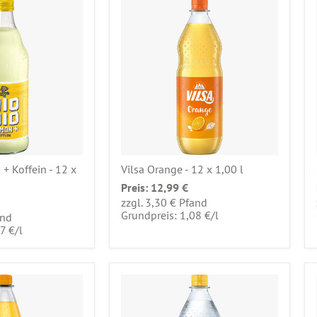
+ Koffein - 12 x
Vilsa Orange - 12 x 1,00 l
Preis:
12,99 €
zzgl. 3,30 € Pfand
pro
Grundpreis: 1,08 €
/
l
and
pro
7 €
/
l