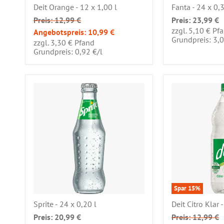
Deit Orange - 12 x 1,00 l
Fanta - 24 x 0,3
Preis:
12,99 €
Preis:
23,99 €
zzgl. 5,10 € Pf
Angebotspreis:
10,99 €
Grundpreis: 3,
zzgl. 3,30 € Pfand
pro
Grundpreis: 0,92 €
/
l
Spar
15
%
Sprite - 24 x 0,20 l
Deit Citro Klar 
Preis:
20,99 €
Preis:
12,99 €