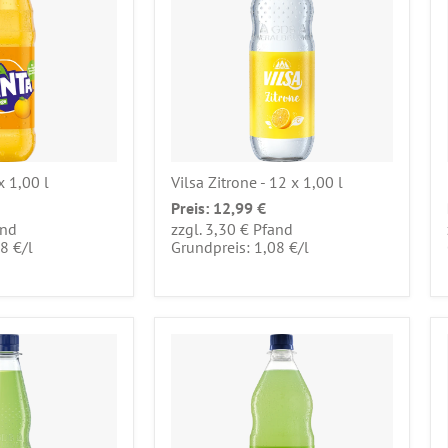
x 1,00 l
Vilsa Zitrone - 12 x 1,00 l
Preis:
12,99 €
and
zzgl. 3,30 € Pfand
pro
pro
58 €
/
l
Grundpreis: 1,08 €
/
l