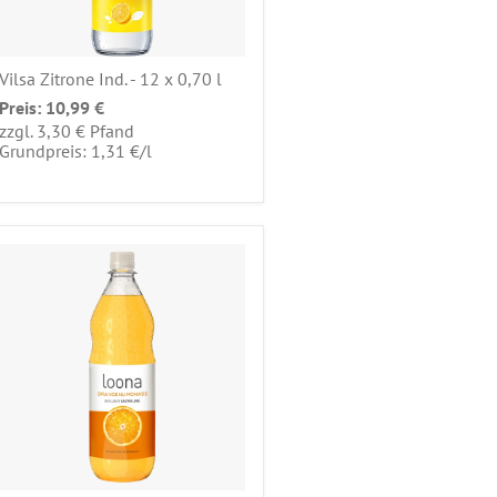
Vilsa Zitrone Ind. - 12 x 0,70 l
Preis:
10,99 €
zzgl. 3,30 € Pfand
pro
Grundpreis: 1,31 €
/
l