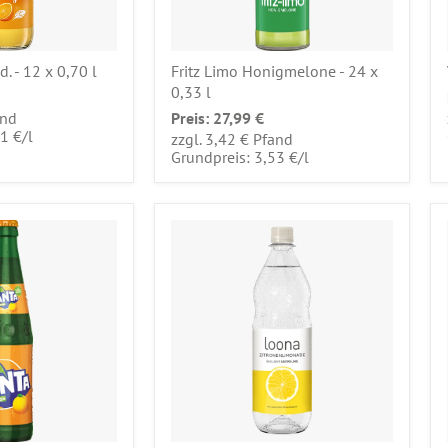
. - 12 x 0,70 l
Fritz Limo Honigmelone - 24 x
0,33 l
and
Preis:
27,99 €
pro
31 €
/
l
zzgl. 3,42 € Pfand
pro
Grundpreis: 3,53 €
/
l