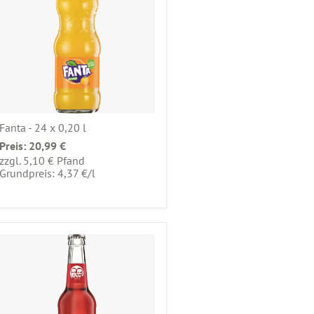
Fanta - 24 x 0,20 l
Preis:
20,99 €
zzgl. 5,10 € Pfand
pro
Grundpreis: 4,37 €
/
l