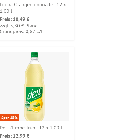
Loona Orangenlimonade - 12 x
1,00 l
Preis:
10,49 €
zzgl. 3,30 € Pfand
pro
Grundpreis: 0,87 €
/
l
Spar
15
%
Deit Zitrone Trüb - 12 x 1,00 l
Preis:
12,99 €