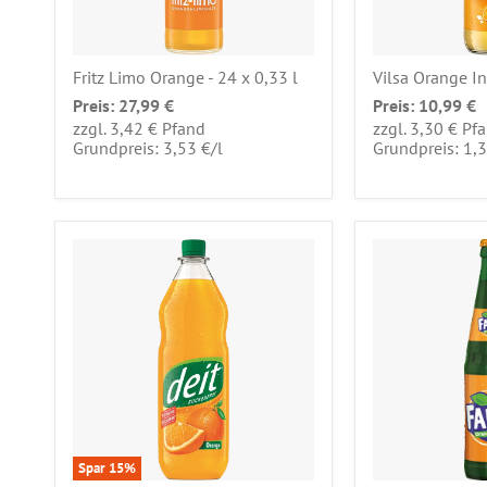
Fritz Limo Orange - 24 x 0,33 l
Vilsa Orange Ind
Preis:
27,99 €
Preis:
10,99 €
zzgl. 3,42 € Pfand
zzgl. 3,30 € Pf
pro
Grundpreis: 3,53 €
/
l
Grundpreis: 1,
Spar
15
%