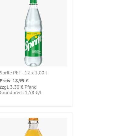
Sprite PET - 12 x 1,00 l
Preis:
18,99 €
zzgl. 3,30 € Pfand
pro
Grundpreis: 1,58 €
/
l