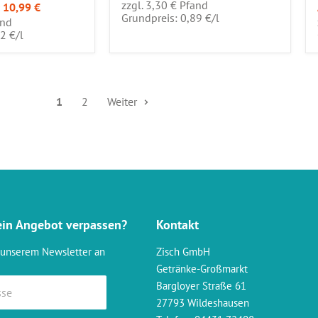
zzgl. 3,30 € Pfand
10,99 €
pro
Grundpreis: 0,89 €
/
l
and
pro
92 €
/
l
1
2
Weiter
ein Angebot verpassen?
Kontakt
 unserem Newsletter an
Zisch GmbH
Getränke-Großmarkt
Bargloyer Straße 61
sse
27793 Wildeshausen