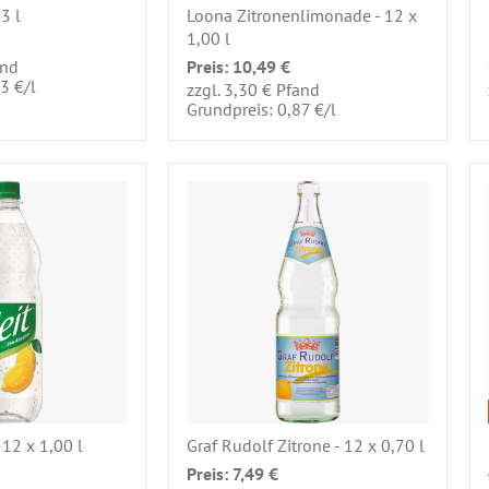
3 l
Loona Zitronenlimonade - 12 x
1,00 l
and
Preis:
10,49 €
pro
03 €
/
l
zzgl. 3,30 € Pfand
pro
Grundpreis: 0,87 €
/
l
- 12 x 1,00 l
Graf Rudolf Zitrone - 12 x 0,70 l
Preis:
7,49 €