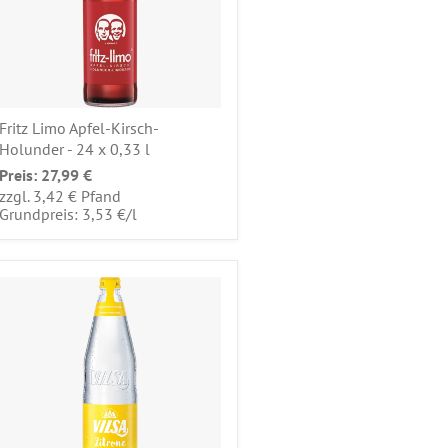
Fritz Limo Apfel-Kirsch-
Holunder - 24 x 0,33 l
Preis:
27,99 €
zzgl. 3,42 € Pfand
pro
Grundpreis: 3,53 €
/
l