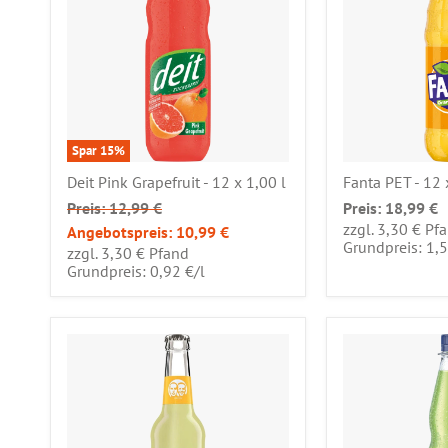
Spar
15
%
Deit Pink Grapefruit - 12 x 1,00 l
Fanta PET - 12 
Preis:
12,99 €
Preis:
18,99 €
zzgl. 3,30 € Pf
Angebotspreis:
10,99 €
Grundpreis: 1,
zzgl. 3,30 € Pfand
pro
Grundpreis: 0,92 €
/
l