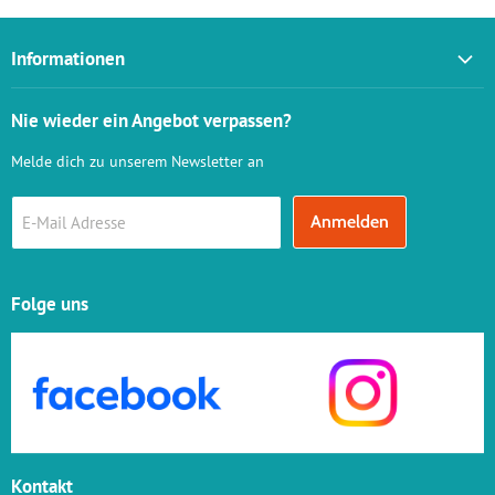
Informationen
Versandinformationen
Nie wieder ein Angebot verpassen?
AGB
Melde dich zu unserem Newsletter an
Widerrufsbelehrung
Vertrag widerrufen
Anmelden
E-Mail Adresse
Datenschutz
Impressum
Online - Streitbeilegung
Folge uns
Verkauf von alkoholischen Produkten
Kontakt